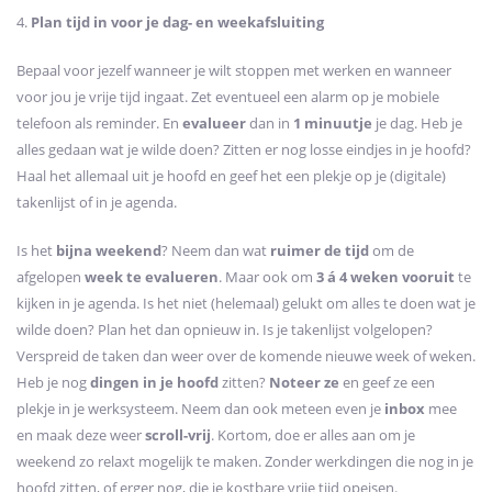
4.
Plan tijd in voor je dag- en weekafsluiting
Bepaal voor jezelf wanneer je wilt stoppen met werken en wanneer
voor jou je vrije tijd ingaat. Zet eventueel een alarm op je mobiele
telefoon als reminder. En
evalueer
dan in
1 minuutje
je dag. Heb je
alles gedaan wat je wilde doen? Zitten er nog losse eindjes in je hoofd?
Haal het allemaal uit je hoofd en geef het een plekje op je (digitale)
takenlijst of in je agenda.
Is het
bijna weekend
? Neem dan wat
ruimer de tijd
om de
afgelopen
week
te evalueren
. Maar ook om
3 á 4 weken vooruit
te
kijken in je agenda. Is het niet (helemaal) gelukt om alles te doen wat je
wilde doen? Plan het dan opnieuw in. Is je takenlijst volgelopen?
Verspreid de taken dan weer over de komende nieuwe week of weken.
Heb je nog
dingen in je hoofd
zitten?
Noteer ze
en geef ze een
plekje in je werksysteem. Neem dan ook meteen even je
inbox
mee
en maak deze weer
scroll-vrij
. Kortom, doe er alles aan om je
weekend zo relaxt mogelijk te maken. Zonder werkdingen die nog in je
hoofd zitten, of erger nog, die je kostbare vrije tijd opeisen.