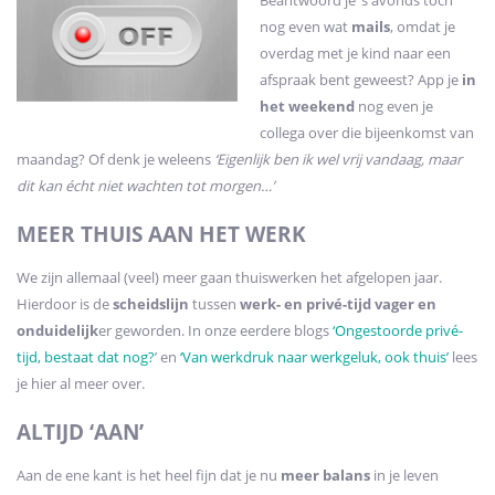
Beantwoord je ’s avonds toch
nog even wat
mails
, omdat je
overdag met je kind naar een
afspraak bent geweest? App je
in
het weekend
nog even je
collega over die bijeenkomst van
maandag? Of denk je weleens
‘Eigenlijk ben ik wel vrij vandaag, maar
dit kan écht niet wachten tot morgen…’
MEER THUIS AAN HET WERK
We zijn allemaal (veel) meer gaan thuiswerken het afgelopen jaar.
Hierdoor is de
scheidslijn
tussen
werk- en privé-tijd vager en
onduidelijk
er geworden. In onze eerdere blogs
‘Ongestoorde privé-
tijd, bestaat dat nog?
’ en
‘Van werkdruk naar werkgeluk, ook thuis’
lees
je hier al meer over.
ALTIJD ‘AAN’
Aan de ene kant is het heel fijn dat je nu
meer balans
in je leven