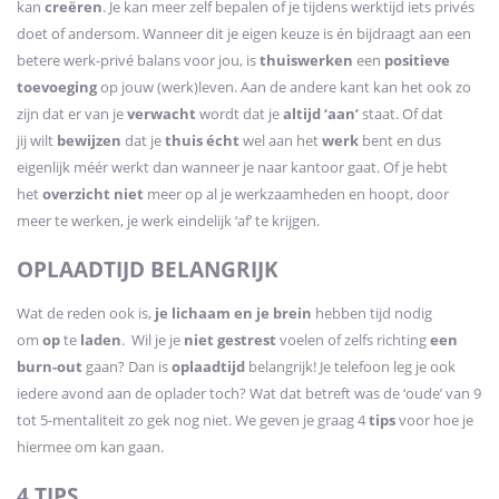
kan
creëren
. Je kan meer zelf bepalen of je tijdens werktijd iets privés
doet of andersom. Wanneer dit je eigen keuze is én bijdraagt aan een
betere werk-privé balans voor jou, is
thuiswerken
een
positieve
toevoeging
op jouw (werk)leven. Aan de andere kant kan het ook zo
zijn dat er van je
verwacht
wordt dat je
altijd ‘aan’
staat. Of dat
jij wilt
bewijzen
dat je
thuis écht
wel aan het
werk
bent en dus
eigenlijk méér werkt dan wanneer je naar kantoor gaat. Of je hebt
het
overzicht niet
meer op al je werkzaamheden en hoopt, door
meer te werken, je werk eindelijk ‘af’ te krijgen.
OPLAADTIJD BELANGRIJK
Wat de reden ook is,
je lichaam en je brein
hebben tijd nodig
om
op
te
laden
. Wil je je
niet gestrest
voelen of zelfs richting
een
burn-out
gaan? Dan is
oplaadtijd
belangrijk! Je telefoon leg je ook
iedere avond aan de oplader toch? Wat dat betreft was de ‘oude’ van 9
tot 5-mentaliteit zo gek nog niet. We geven je graag 4
tips
voor hoe je
hiermee om kan gaan.
4 TIPS