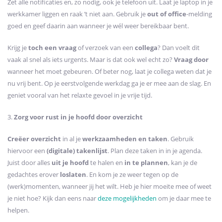
Zet alle notificaties en, zo nodig, ook je telefoon uit. Laat je laptop in je
werkkamer liggen en raak ’t niet aan. Gebruik je
out of office
-melding
goed en geef daarin aan wanneer je wél weer bereikbaar bent.
Krijg je
toch een vraag
of verzoek van een
collega
? Dan voelt dit
vaak al snel als iets urgents. Maar is dat ook wel echt zo?
Vraag door
wanneer het moet gebeuren. Of beter nog, laat je collega weten dat je
nu vrij bent. Op je eerstvolgende werkdag ga je er mee aan de slag. En
geniet vooral van het relaxte gevoel in je vrije tijd.
3.
Zorg voor rust in je hoofd door overzicht
Creëer overzicht
in al je
werkzaamheden en taken
. Gebruik
hiervoor een
(digitale) takenlijst
. Plan deze taken in in je agenda.
Juist door alles
uit je hoofd
te halen en
in te plannen
, kan je de
gedachtes erover
loslaten
. En kom je ze weer tegen op de
(werk)momenten, wanneer jij het wilt. Heb je hier moeite mee of weet
je niet hoe? Kijk dan eens naar
deze mogelijkheden
om je daar mee te
helpen.