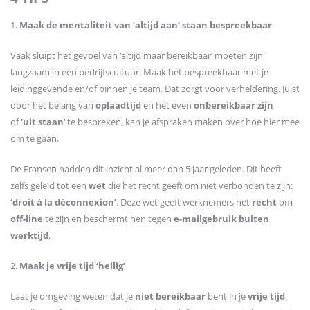
1.
Maak de mentaliteit van ‘altijd aan’ staan bespreekbaar
Vaak sluipt het gevoel van ‘altijd maar bereikbaar’ moeten zijn
langzaam in een bedrijfscultuur. Maak het bespreekbaar met je
leidinggevende en/of binnen je team. Dat zorgt voor verheldering. Juist
door het belang van
oplaadtijd
en het even
onbereikbaar zijn
of
‘uit staan
‘ te bespreken, kan je afspraken maken over hoe hier mee
om te gaan.
De Fransen hadden dit inzicht al meer dan 5 jaar geleden. Dit heeft
zelfs geleid tot een
wet
die het recht geeft om niet verbonden te zijn:
‘droit à la déconnexion’
. Deze wet geeft werknemers het
recht
om
off-line
te zijn en beschermt hen tegen
e-mailgebruik buiten
werktijd
.
2.
Maak je vrije tijd ‘heilig’
Laat je omgeving weten dat je
niet bereikbaar
bent in je
vrije tijd
.