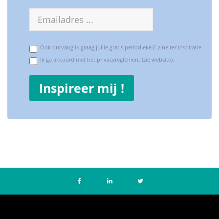
E-
mailadres
Ook ontvang ik graag jullie gratis periodieke E-zine ter inspiratie.
Ik ga akkoord met het privacyreglement (zie website).
Inspireer mij !