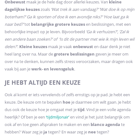
Onbewust
maak je de hele dag door allerlei keuzes. Van
kleine
dagelijkse keuzes
zoals
‘Wat trek ik aan vandaag?’ ‘Wat doe ik op mijn
boterham?’ Ga ik sporten of doe ik een avondje niks?’ ‘Hoe laat ga ik
naar bed?’
tot
belangrijke grotere keuzes
en beslissingen, met een
behoorlijke impact op je leven. Bijvoorbeeld
‘Ga ik verhuizen?’, ‘Zal ik
een andere baan zoeken?’ of ‘Is dit de partner met wie ik mijn leven wil
delen?’
.
Kleine keuzes
maak je vaak
onbewust
en daar denk je niet
heel lang over na. Maar de
grotere beslissingen
geven je meer om
over na te denken, kunnen zelfs stress veroorzaken, maar dragen ook
vaak bij aan je
werk- en levensgeluk
.
JE HEBT ALTIJD EEN KEUZE
Ook al komt er iets vervelends of zelfs ernstigs op je pad. Je hebt een
keuze. De keuze om te bepalen
hoe
je daarmee om wilt gaan. Je hebt
dus ook de keuze hoe je omgaat met je
tijd
. Vind je een volle agenda
heerlijk? Of ben je een
‘tijdmiljonair’
en vind je het juist belangrijk om
ook af en toe geen afspraken te maken en een
blanco agenda
te
hebben? Waar zeg je
ja
tegen? En waar zeg je
nee
tegen?