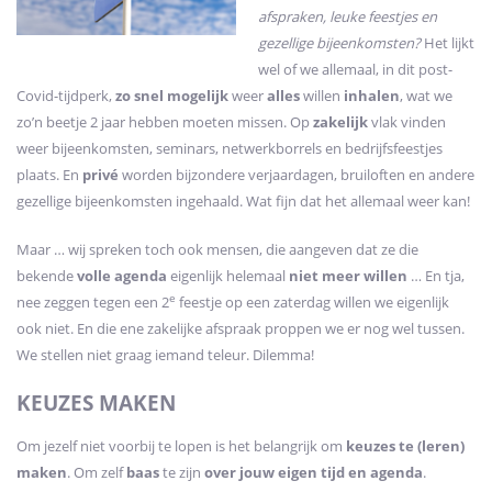
afspraken, leuke feestjes en
gezellige bijeenkomsten?
Het lijkt
wel of we allemaal, in dit post-
Covid-tijdperk,
zo snel mogelijk
weer
alles
willen
inhalen
, wat we
zo’n beetje 2 jaar hebben moeten missen. Op
zakelijk
vlak vinden
weer bijeenkomsten, seminars, netwerkborrels en bedrijfsfeestjes
plaats. En
privé
worden bijzondere verjaardagen, bruiloften en andere
gezellige bijeenkomsten ingehaald. Wat fijn dat het allemaal weer kan!
Maar … wij spreken toch ook mensen, die aangeven dat ze die
bekende
volle agenda
eigenlijk helemaal
niet meer willen
… En tja,
e
nee zeggen tegen een 2
feestje op een zaterdag willen we eigenlijk
ook niet. En die ene zakelijke afspraak proppen we er nog wel tussen.
We stellen niet graag iemand teleur. Dilemma!
KEUZES MAKEN
Om jezelf niet voorbij te lopen is het belangrijk om
keuzes te (leren)
maken
. Om zelf
baas
te zijn
over jouw eigen tijd en agenda
.