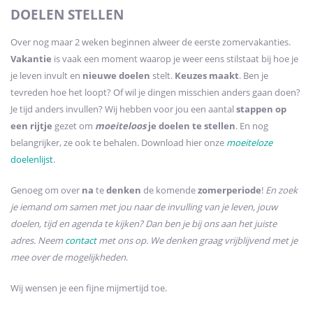
DOELEN STELLEN
Over nog maar 2 weken beginnen alweer de eerste zomervakanties.
Vakantie
is vaak een moment waarop je weer eens stilstaat bij hoe je
je leven invult en
nieuwe doelen
stelt.
Keuzes maakt
. Ben je
tevreden hoe het loopt? Of wil je dingen misschien anders gaan doen?
Je tijd anders invullen? Wij hebben voor jou een aantal
stappen op
een rijtje
gezet om
moeiteloos
je doelen te stellen
. En nog
belangrijker, ze ook te behalen. Download hier onze
moeiteloze
doelenlijst
.
Genoeg om over
na
te
denken
de komende
zomerperiode
!
En zoek
je iemand om samen met jou naar de invulling van je leven, jouw
doelen, tijd en agenda te kijken? Dan ben je bij ons aan het juiste
adres. Neem
contact
met ons op. We denken graag vrijblijvend met je
mee over de mogelijkheden
.
Wij wensen je een fijne mijmertijd toe.