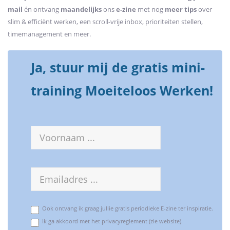
mail
én ontvang
maandelijks
ons
e-zine
met nog
meer tips
over
slim & efficiënt werken, een scroll-vrije inbox, prioriteiten stellen,
timemanagement en meer.
Ja, stuur mij de gratis mini-
training Moeiteloos Werken!
Voornaam
E-
mailadres
Ook ontvang ik graag jullie gratis periodieke E-zine ter inspiratie.
Ik ga akkoord met het privacyreglement (zie website).