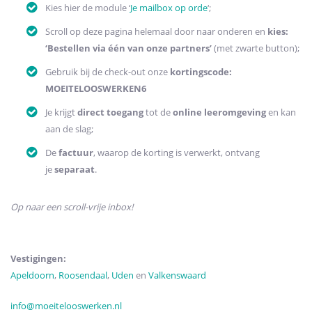
Kies hier de module ‘
Je mailbox op orde
‘;
Scroll op deze pagina helemaal door naar onderen en
kies:
‘Bestellen via één van onze partners’
(met zwarte button);
Gebruik bij de check-out onze
kortingscode:
MOEITELOOSWERKEN6
Je krijgt
direct toegang
tot de
online leeromgeving
en kan
aan de slag;
De
factuur
, waarop de korting is verwerkt, ontvang
je
separaat
.
Op naar een scroll-vrije inbox!
Vestigingen:
Apeldoorn
,
Roosendaal
,
Uden
en
Valkenswaard
info
@moeitelooswerken.nl