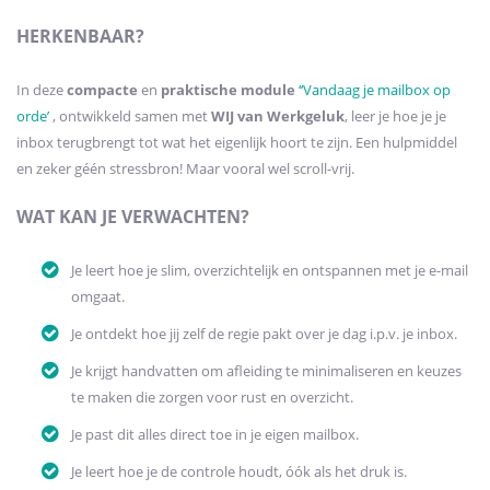
HERKENBAAR?
In deze
compacte
en
praktische module
‘
‘Vandaag je mailbox op
orde’
, ontwikkeld samen met
WIJ van Werkgeluk
, leer je hoe je je
inbox terugbrengt tot wat het eigenlijk hoort te zijn. Een hulpmiddel
en zeker géén stressbron! Maar vooral wel scroll-vrij.
WAT KAN JE VERWACHTEN?
Je leert hoe je slim, overzichtelijk en ontspannen met je e-mail
omgaat.
Je ontdekt hoe jij zelf de regie pakt over je dag i.p.v. je inbox.
Je krijgt handvatten om afleiding te minimaliseren en keuzes
te maken die zorgen voor rust en overzicht.
Je past dit alles direct toe in je eigen mailbox.
Je leert hoe je de controle houdt, óók als het druk is.