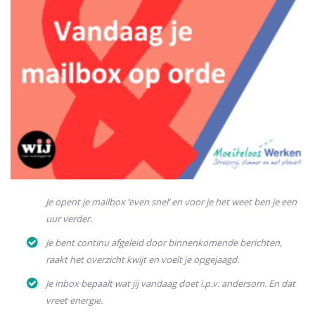
Je opent je mailbox ‘even snel’ en voor je het weet ben je een
uur verder.
Je bent continu afgeleid door binnenkomende berichten,
raakt het overzicht kwijt en voelt je opgejaagd.
Je inbox bepaalt wat jij vandaag doet i.p.v. andersom. En dat
vreet energie.